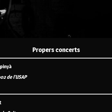
Propers concerts
rpinyà
02 de l’USAP
t