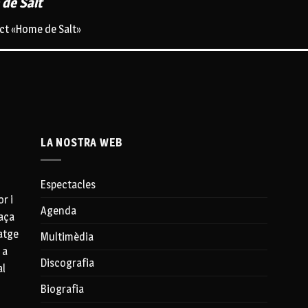
 de Salt
ect «Home de Salt»
LA NOSTRA WEB
Espectacles
r i
Agenda
aça
iatge
Multimèdia
 a
Discografia
al
Biografia